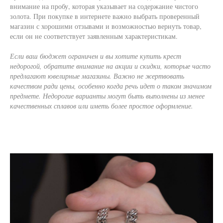
внимание на пробу, которая указывает на содержание чистого
золота. При покупке в интернете важно выбрать проверенный
магазин с хорошими отзывами и возможностью вернуть товар,
если он не соответствует заявленным характеристикам.
Если ваш бюджет ограничен и вы хотите купить крест
недорогой, обратите внимание на акции и скидки, которые часто
предлагают ювелирные магазины. Важно не жертвовать
качеством ради цены, особенно когда речь идет о таком значимом
предмете. Недорогие варианты могут быть выполнены из менее
качественных сплавов или иметь более простое оформление.