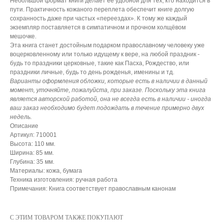
Небольшой формат книги делает её удобной для тех, кто находится в
пути. Практичность кожаного переплета обеспечит книге долгую
сохранность даже при частых «переездах». К тому же каждый
экземпляр поставляется в симпатичном и прочном холщёвом
мешочке.
Эта книга станет достойным подарком православному человеку уже
воцерковленному или только идущему к вере, на любой праздник -
будь то праздники церковные, такие как Пасха, Рождество, или
праздники личные, будь то день рожденья, именины и тд.
Варианты оформления обложки, которые есть в наличии в данный
момент, уточняйте, пожалуйста, при заказе. Поскольку эта книга
является авторской работой, она не всегда есть в наличии - иногда
ваш заказ необходимо будет подождать в течение примерно двух
недель.
Описание
Артикул: 710001
Высота: 110 мм.
Ширина: 85 мм.
Глубина: 35 мм.
Материалы: кожа, бумага
Техника изготовления: ручная работа
Примечания: Книга соответствует православным канонам
С ЭТИМ ТОВАРОМ ТАКЖЕ ПОКУПАЮТ