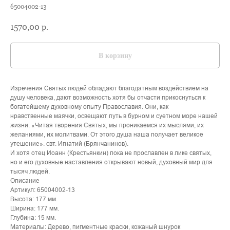
65004002-13
1570,00
р.
В корзину
Изречения Святых людей обладают благодатным воздействием на
душу человека, дают возможность хотя бы отчасти прикоснуться к
богатейшему духовному опыту Православия. Они, как
нравственные маячки, освещают путь в бурном и суетном море нашей
жизни. «Читая творения Святых, мы проникаемся их мыслями, их
желаниями, их молитвами. От этого душа наша получает великое
утешение». свт. Игнатий (Брянчанинов).
И хотя отец Иоанн (Крестьянкин) пока не прославлен в лике святых,
но и его духовные наставления открывают новый, духовный мир для
тысяч людей.
Описание
Артикул: 65004002-13
Высота: 177 мм.
Ширина: 177 мм.
Глубина: 15 мм.
Материалы: Дерево, пигментные краски, кожаный шнурок