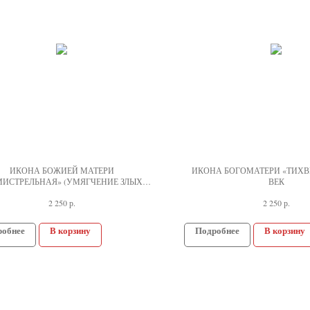
ИКОНА БОЖИЕЙ МАТЕРИ
ИКОНА БОГОМАТЕРИ «ТИХВИ
МИСТРЕЛЬНАЯ» (УМЯГЧЕНИЕ ЗЛЫХ
ВЕК
СЕРДЕЦ), 21 ВЕК
р.
р.
2 250
2 250
робнее
В корзину
Подробнее
В корзину