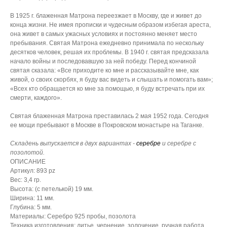
В 1925 г. блаженная Матрона переезжает в Москву, где и живет до
конца жизни. Не имея прописки и чудесным образом избегая ареста,
она живет в самых ужасных условиях и постоянно меняет место
пребывания. Святая Матрона ежедневно принимала по нескольку
десятков человек, решая их проблемы. В 1940 г. святая предсказала
начало войны и последовавшую за ней победу. Перед кончиной
святая сказала: «Все приходите ко мне и рассказывайте мне, как
живой, о своих скорбях, я буду вас видеть и слышать и помогать вам»;
«Всех кто обращается ко мне за помощью, я буду встречать при их
смерти, каждого».
Святая блаженная Матрона преставилась 2 мая 1952 года. Сегодня
ее мощи пребывают в Москве в Покровском монастыре на Таганке.
Складень выпускается в двух вариантах -
серебре
и серебре с
позолотой.
ОПИСАНИЕ
Артикул: 893 pz
Вес: 3,4 гр.
Высота: (с петелькой) 19 мм.
Ширина: 11 мм.
Глубина: 5 мм.
Материалы: Серебро 925 пробы, позолота
Техника изготовления: литье, чернение, золочение, ручная работа