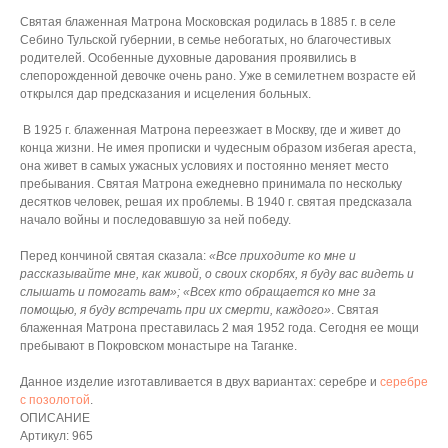
Святая блаженная Матрона Московская родилась в 1885 г. в селе
Себино Тульской губернии, в семье небогатых, но благочестивых
родителей. Особенные духовные дарования проявились в
слепорожденной девочке очень рано. Уже в семилетнем возрасте ей
открылся дар предсказания и исцеления больных.
В 1925 г. блаженная Матрона переезжает в Москву, где и живет до
конца жизни. Не имея прописки и чудесным образом избегая ареста,
она живет в самых ужасных условиях и постоянно меняет место
пребывания. Святая Матрона ежедневно принимала по нескольку
десятков человек, решая их проблемы. В 1940 г. святая предсказала
начало войны и последовавшую за ней победу.
Перед кончиной святая сказала:
«Все приходите ко мне и
рассказывайте мне, как живой, о своих скорбях, я буду вас видеть и
слышать и помогать вам»; «Всех кто обращается ко мне за
помощью, я буду встречать при их смерти, каждого»
. Святая
блаженная Матрона преставилась 2 мая 1952 года. Сегодня ее мощи
пребывают в Покровском монастыре на Таганке.
Данное изделие изготавливается в двух вариантах: серебре и
серебре
с позолотой
.
ОПИСАНИЕ
Артикул: 965