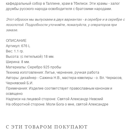
кафедральный собор в Таллине, храм в Тбилиси. Эти храмы - залог
дружбы русского народа-освободителя с братскими народами.
Этот образок мы выпускаем в двух вариантах - в серебре и в серебре с
позолотой. Подробности уточняйте, пожалуйста, у операторов при
заказе.
ОПИСАНИЕ
Артикул: 676 L
Вес: 1.1 гр.
Высота: (с петелькой) 18 мм.
Ширина: 8 мм.
Материалы: Серебро 925 пробы
Техника изготовления: Литье, чернение, ручная работа
Авторы: дизайнер - Сажина Н.В., мастера-ювелиры - о. Вл. Черкасов,
Чернявский Б.И.
Примечания: Изделие соответствует православным канонам и
освящено
Надписи на лицевой стороне: Святой Александр Невский
На оборотной стороне: Моли Бога о мне, святой Александре
С ЭТИ ТОВАРОМ ПОКУПАЮТ