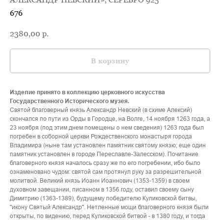
676
2380,00
р.
В корзину
Изделие принято в коллекцию церковного искусства
Государственного Исторического музея.
Святой благоверный князь Александр Невский (в схиме Алексий)
скончался по пути из Орды в Городце, на Волге, 14 ноября 1263 года, а
23 ноября (под этим днем помещены о нем сведения) 1263 года был
погребен в соборной церкви Рождественского монастыря города
Владимира (ныне там установлен памятник святому князю; еще один
памятник установлен в городе Переславле-Залесском). Почитание
благоверного князя началось сразу же по его погребении, ибо было
ознаменовано чудом: святой сам протянул руку за разрешительной
молитвой. Великий князь Иоанн Иоаннович (1353-1359) в своем
духовном завещании, писанном в 1356 году, оставил своему сыну
Димитрию (1363-1389), будущему победителю Куликовской битвы,
"икону Святый Александр". Нетленные мощи благоверного князя были
открыты, по видению, перед Куликовской битвой - в 1380 году, и тогда