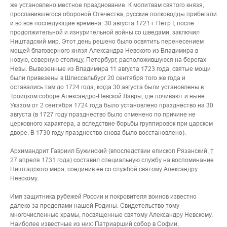
же установлено местное празднование. К молитвам святого князя,
прославившегося обороной Отечества, русские полководцы прибегали
и во все последующие времена. 30 августа 1721 г. Петр I, после
продолжительной и изнурительной войны со шведами, заключил
Ништадский мир. Этот день решено было освятить перенесением
мощей благоверного князя Александра Невского из Владимира в
новую, северную столицу, Петербург, расположившуюся на берегах
Невы. Вывезенные из Владимира 11 августа 1723 года, святые мощи
были привезены в Шлиссельбург 20 сентября того же года и
оставались там до 1724 года, когда 30 августа были установлены в
Троицком соборе Александро-Невской Лавры, где почивают и ныне.
Указом от 2 сентября 1724 года было установлено празднество на 30
августа (в 1727 году празднество было отменено по причине не
церковного характера, а вследствие борьбы группировок при царском
дворе. В 1730 году празднество снова было восстановлено).
Архимандрит Гавриил Бужинский (впоследствии епископ Рязанский, †
27 апреля 1731 года) составил специальную службу на воспоминание
Ништадского мира, соединив ее со службой святому Александру
Невскому.
Имя защитника рубежей России и покровителя воинов известно
далеко за пределами нашей Родины. Свидетельство тому -
многочисленные храмы, посвященные святому Александру Невскому.
Наиболее известные из них: Патриарший собор в Софии,