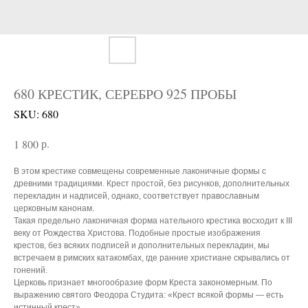
680 КРЕСТИК, СЕРЕБРО 925 ПРОБЫ
SKU:
680
р.
1 800
В этом крестике совмещены современные лаконичные формы с
древними традициями. Крест простой, без рисунков, дополнительных
перекладин и надписей, однако, соответствует православным
церковным канонам.
Такая предельно лаконичная форма нательного крестика восходит к III
веку от Рождества Христова. Подобные простые изображения
крестов, без всяких подписей и дополнительных перекладин, мы
встречаем в римских катакомбах, где ранние христиане скрывались от
гонений.
Церковь признает многообразие форм Креста закономерным. По
выражению святого Феодора Студита: «Крест всякой формы — есть
истинный крест».