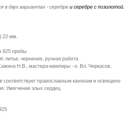
я в двух вариантах - серебре
и
серебре с позолотой.
) 22 мм.
о 925 пробы
я: литье, чернение, ручная работа
Сажина Н.В., мастера-ювелиры - о. Вл. Черкасов,
е соответствует православным канонам и освящено
е: Умягчение злых сердец
925
к