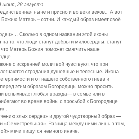
4 июня
,
28 августа
единственная ныне и присно и во веки веков... А вот
 Божию Матерь – сотни. И каждый образ имеет своё
.
рдец»… Сколько в одном названии этой иконы
а то, что люди станут добры и милосердны, станут
И что Матерь Божия поможет смягчить наше
рдце.
коне с искренней молитвой чувствуют, что при
блегчаются страдания душевные и телесные. Икона
етерпимости и от нашего собственного гнева и
 перед этим образом Богородицы можно просить
сли вспыхивает любая вражда— в семье или в
рибегают во время войны с просьбой к Богородице
ия.
гчению злых сердец» и другой чудотворный образ —
и «Семистрельная». Разница между ними лишь в том,
ой» мечи пишутся немного иначе.