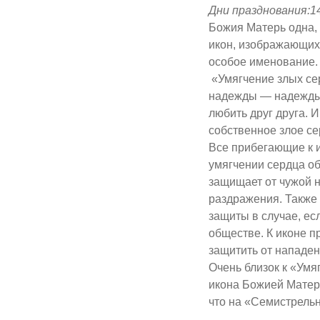
Дни празднования:1
Божия Матерь одна, 
икон, изображающих
особое именование
«Умягчение злых се
надежды — надежды н
любить друг друга. 
собственное злое се
Все прибегающие к и
умягчении сердца о
защищает от чужой н
раздражения. Также
защиты в случае, е
обществе. К иконе п
защитить от нападен
Очень близок к «Умя
икона Божией Матер
что на «Семистрельн