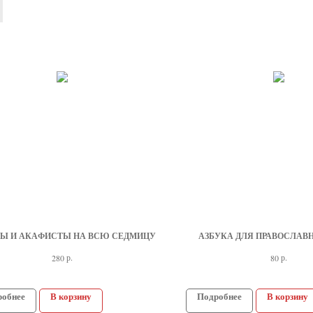
Ы И АКА­ФИС­ТЫ НА ВСЮ СЕД­МИ­ЦУ
АЗБУКА ДЛЯ ПРАВОСЛАВ
р.
р.
280
80
робнее
В корзину
Подробнее
В корзину