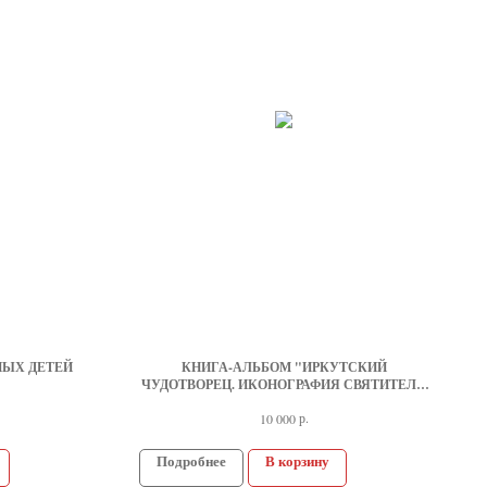
НЫХ ДЕТЕЙ
КНИГА-АЛЬБОМ "ИРКУТСКИЙ
ЧУДОТВОРЕЦ. ИКОНОГРАФИЯ СВЯТИТЕЛЯ
ИННОКЕНТИЯ КУЛЬЧИЦКОГО XVIII -
р.
НАЧАЛА XXI ВЕКА"
10 000
Подробнее
В корзину