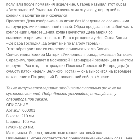
получали после помазания исцеление. Старец называл этот образ
«Всех радостей Радость». Он очень чтил эту икону, перед ней на
коленях, в молитве он и скончался.
Пресвятая Дева изображена на иконе без Младенца со сложенными
на груди руками и склоненной главой. Образ представляет собой часть
композиции Благовещения, когда Пречистая Дева Мария со
смирением принимает весть от Бога о рождении у Нее Сына Божия:
«Се раба Господня, да будет мне по глаголу твоему».
Этот образ учит нас со смирение принимать волю Божию.
Сейчас икона Божией Матери «Умиление», принадлежавшая батюшке
Серафиму, пребывает в московской Патриаршей резиденции в Чистом
переулке. Раз в год — в праздник Похвалы Пресвятой Богородицы (в
субботу пятой недели Великого Поста) — она выносится на всеобщее
поклонение в Патриарший Богоявленский собор в Москве.
Также выпускается вариант этой иконы с поталью (похоже на
сусальное золото). Подробности уточняйте, пожалуйста, у
оператора при заказе.
ОПИСАНИЕ
Артикул: 000301
Высота: 210 мм.
Ширина: 165 мм.
Глубина: 20 мм.
Материалы: Дерево, пигментные краски, матовый лак
Примечания: Икона соответствует православным канонам и освящена