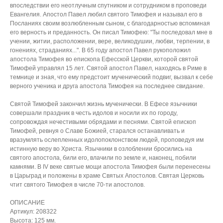
впоследствии его неотлучным спутником и сотрудником в проповеди
Евангелия. Апостол Павел любил святого Тимофея и называл его в
Посланиях своим возлюбленным сыном, с благодарностью вспоминая
его верность и преданность. Он писал Тимофею: "Ты последовал мне в
учении, житии, расположении, вере, великодушии, любви, терпении, в
гонениях, страданиях...". В 65 году апостол Павел рукоположил
апостола Тимофея во епископа Ефесской Церкви, которой святой
Тимофей управлял 15 лет. Святой апостол Павел, находясь в Риме в
темнице и зная, что ему предстоит мученический подвиг, вызвал к себе
верного ученика и друга апостола Тимофея на последнее свидание.
Святой Тимофей закончил жизнь мученически. В Ефесе язычники
совершали праздник в честь идолов и носили их по городу,
сопровождая нечестивыми обрядами и песнями. Святой епископ
Тимофей, ревнуя о Славе Божией, старался останавливать и
вразумлять ослепленных идолопоклонством людей, проповедуя им
истинную веру во Христа. Язычники в озлоблении бросились на
святого апостола, били его, влачили по земле и, наконец, побили
камнями. В IV веке святые мощи апостола Тимофея были перенесены
в Царьград и положены в храме Святых Апостолов. Святая Церковь
чтит святого Тимофея в числе 70-ти апостолов.
ОПИСАНИЕ
Артикул: 208322
Высота: 125 мм.