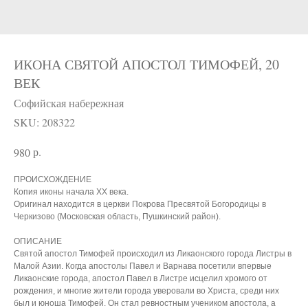
ИКОНА СВЯТОЙ АПОСТОЛ ТИМОФЕЙ, 20
ВЕК
Софийская набережная
SKU:
208322
р.
980
ПРОИСХОЖДЕНИЕ
Копия иконы начала XX века.
Оригинал находится в церкви Покрова Пресвятой Богородицы в
Черкизово (Московская область, Пушкинский район).
ОПИСАНИЕ
Святой апостол Тимофей происходил из Ликаонского города Листры в
Малой Азии. Когда апостолы Павел и Варнава посетили впервые
Ликаонские города, апостол Павел в Листре исцелил хромого от
рождения, и многие жители города уверовали во Христа, среди них
был и юноша Тимофей. Он стал ревностным учеником апостола, а