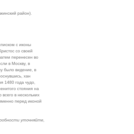
кинский район).
писком с иконы
Христос со своей
 затем перенесен во
сли в Москву, в
ну было видение, в
роснувшись, хан
я 1480 года чудо,
менитого стояния на
 всего в нескольких
 именно перед иконой
дробности уточняйте,