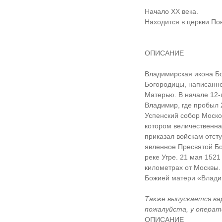
Начало XX века.
Находится в церкви По
ОПИСАНИЕ
Владимирская икона Б
Богородицы, написанно
Матерью. В начале 12-г
Владимир, где пробыл 
Успенский собор Моско
котором величественная
приказал войскам отсту
явленное Пресвятой Бо
реке Угре. 21 мая 1521
километрах от Москвы.
Божией матери «Влади
Также выпускается ва
пожалуйста, у операто
ОПИСАНИЕ