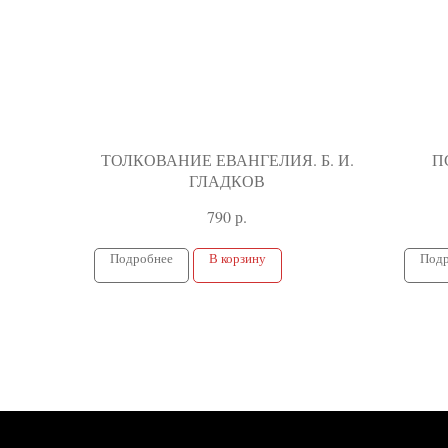
ТОЛКОВАНИЕ ЕВАНГЕЛИЯ. Б. И.
П
ГЛАДКОВ
ПРИ
р.
790
ОБЛ.
Подробнее
В корзину
Подр