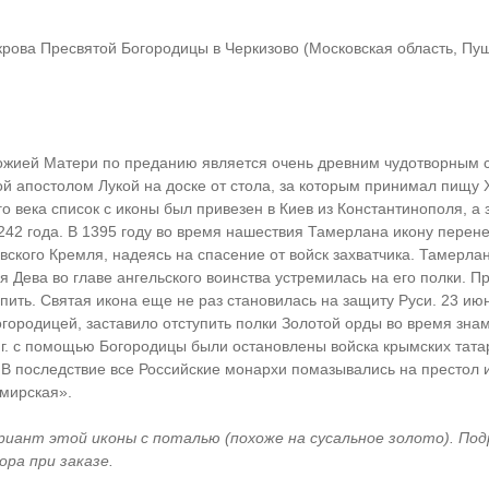
крова Пресвятой Богородицы в Черкизово (Московская область, Пуш
ожией Матери по преданию является очень древним чудотворным с
й апостолом Лукой на доске от стола, за которым принимал пищу 
о века список с иконы был привезен в Киев из Константинополя, а
242 года. В 1395 году во время нашествия Тамерлана икону перене
вского Кремля, надеясь на спасение от войск захватчика. Тамерла
 Дева во главе ангельского воинства устремилась на его полки. П
пить. Святая икона еще не раз становилась на защиту Руси. 23 июн
городицей, заставило отступить полки Золотой орды во время зна
 г. с помощью Богородицы были остановлены войска крымских татар
 В последствие все Российские монархи помазывались на престол
мирская».
риант этой иконы с поталью (похоже на сусальное золото). По
ра при заказе.