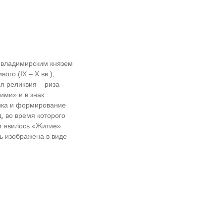
а владимирским князем
го (IX – X вв.),
я реликвия – риза
ими» и в знак
ника и формирование
 во время которого
и явилось «Житие»
ь изображена в виде