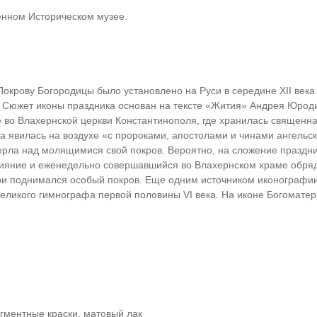
енном Историческом музее.
окрову Богородицы было установлено на Руси в середине XII век
Сюжет иконы праздника основан на тексте «Жития» Андрея Юродиво
 во Влахернской церкви Константинополя, где хранилась священна
а явилась на воздухе «с пророками, апостолами и чинами ангельск
ерла над молящимися свой покров. Вероятно, на сложение празд
ияние и еженедельно совершавшийся во Влахернском храме обряд,
ри поднимался особый покров. Еще одним источником иконографи
еликого гимнографа первой половины VI века. На иконе Богоматер
гментные краски, матовый лак