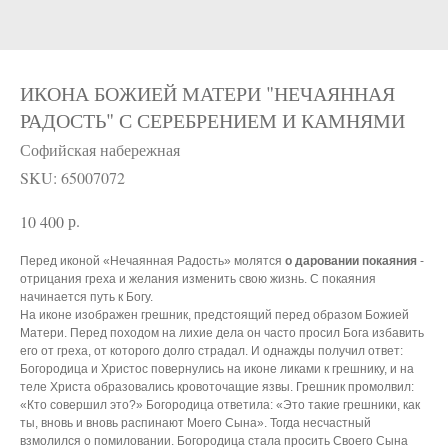
ИКОНА БОЖИЕЙ МАТЕРИ "НЕЧАЯННАЯ
РАДОСТЬ" С СЕРЕБРЕНИЕМ И КАМНЯМИ
Софийская набережная
SKU:
65007072
р.
10 400
Перед иконой «Нечаянная Радость» молятся
о даровании покаяния
-
отрицания греха и желания изменить свою жизнь. С покаяния
начинается путь к Богу.
На иконе изображен грешник, предстоящий перед образом Божией
Матери. Перед походом на лихие дела он часто просил Бога избавить
его от греха, от которого долго страдал. И однажды получил ответ:
Богородица и Христос повернулись на иконе ликами к грешнику, и на
теле Христа образовались кровоточащие язвы. Грешник промолвил:
«Кто совершил это?» Богородица ответила: «Это такие грешники, как
ты, вновь и вновь распинают Моего Сына». Тогда несчастный
взмолился о помиловании. Богородица стала просить Своего Сына