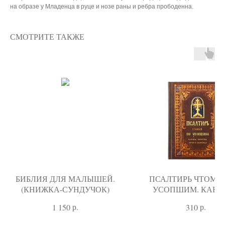
на образе у Младенца в руце и нозе раны и ребра прободенна.
СМОТРИТЕ ТАКЖЕ
БИБЛИЯ ДЛЯ МАЛЫШЕЙ.
ПСАЛТИРЬ ЧТОМА
(КНИЖКА-СУНДУЧОК)
УСОПШИМ. КАНО
МОЛИТВЫ, ЛИТИ
р.
р.
1 150
310
ПАНИХИДА