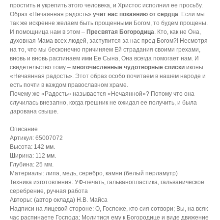
простить и укрепить этого человека, и Христос исполнил ее просьбу.
Образ «Нечаянная радость»
учит нас покаянию от сердца
. Если мы
так же искренне желаем быть прощенными Богом, то будем прощены.
И помощница нам в этом –
Пресвятая Богородица
. Кто, как не Она,
духовная Мама всех людей, заступится за нас пред Богом?! Несмотря
на то, что мы бесконечно причиняем Ей страдания своими грехами,
вновь и вновь распинаем ими Ее Сына, Она всегда помогает нам. И
свидетельство тому –
многочисленные чудотворные списки
иконы
«Нечаянная радость». Этот образ особо почитаем в нашем народе и
есть почти в каждом православном храме.
Почему же «Радость» называется «Нечаянной»? Потому что она
случилась внезапно, когда грешник не ожидал ее получить, и была
дарована свыше.
Описание
Артикул: 65007072
Высота: 142 мм.
Ширина: 112 мм.
Глубина: 25 мм.
Материалы: липа, медь, серебро, камни (белый перламутр)
Техника изготовления: УФ-печать, гальванопластика, гальваническое
серебрение, ручная работа
Авторы: (автор оклада) Н.В. Майса
Надписи на лицевой стороне: О, Госпоже, кто сия сотвори; Вы, на всяк
час распинаете Господа; Молитися ему к Богородице и виде движение