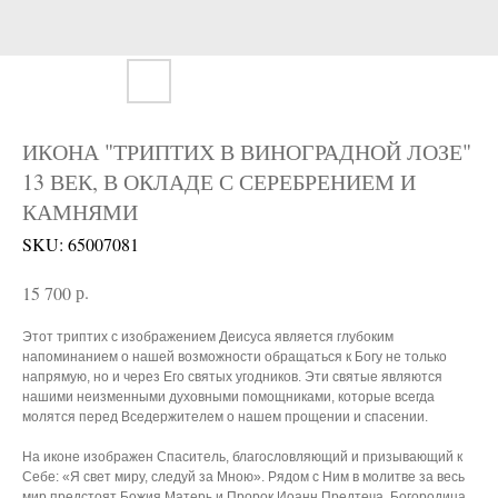
ИКОНА "ТРИПТИХ В ВИНОГРАДНОЙ ЛОЗЕ"
13 ВЕК, В ОКЛАДЕ С СЕРЕБРЕНИЕМ И
КАМНЯМИ
SKU:
65007081
р.
15 700
Этот триптих с изображением Деисуса является глубоким
напоминанием о нашей возможности обращаться к Богу не только
напрямую, но и через Его святых угодников. Эти святые являются
нашими неизменными духовными помощниками, которые всегда
молятся перед Вседержителем о нашем прощении и спасении.
На иконе изображен Спаситель, благословляющий и призывающий к
Себе: «Я свет миру, следуй за Мною». Рядом с Ним в молитве за весь
мир предстоят Божия Матерь и Пророк Иоанн Предтеча. Богородица