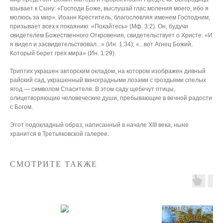
взывает к Сыну: «Господи Боже, выслушай глас моления моего, ибо я
молюсь за мир». Иоанн Креститель, благословляя именем Господним,
призывает всех к покаянию: «Покайтесь» (Мф. 3:2). Он, будучи
свидетелем Божественного Откровения, свидетельствует о Христе: «И
я видел и засвидетельствовал...» (Ин. 1:34); «...вот Агнец Божий,
Который берет грех мира» (Ин. 1:29).
Триптих украшен авторским окладом, на котором изображен дивный
райский сад, украшенный виноградными лозами с гроздьями спелых
ягод — символом Спасителя. В этом саду щебечут птицы,
олицетворяющие человеческие души, пребывающие в вечной радости
с Богом.
Этот подокладный образ, написанный в начале XIII века, ныне
хранится в Третьяковской галерее.
СМОТРИТЕ ТАКЖЕ